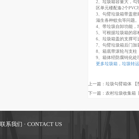
2、垃圾箱容量大，勾
区单元楼配备2个PV
3、勾臂垃圾箱带盖密
滋生各种蚊虫等问题
4、带垃圾自卸功能，
5、可根据垃圾箱的容
6、垃圾箱盖的支撑可
7、勾臂垃圾箱后门加
8、箱底带滚轮与支柱
9、箱体经防腐钝化处
更多垃圾箱，垃圾转运箱
上一篇：
垃圾勾臂箱体 【型
下一篇：
农村垃圾收集箱【
联系我们 · CONTACT US