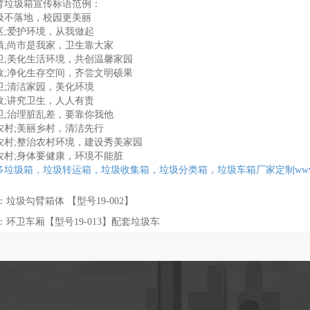
臂垃圾箱宣传标语范例：
圾不落地，校园更美丽
区;爱护环境，从我做起
镇;尚市是我家，卫生靠大家
卫;美化生活环境，共创温馨家园
政;净化生存空间，齐尝文明硕果
卫;清洁家园，美化环境
政;讲究卫生，人人有责
卫;治理脏乱差，要靠你我他
农村;美丽乡村，清洁先行
农村;整治农村环境，建设秀美家园
农村;身体要健康，环境不能脏
多垃圾箱，垃圾转运箱，垃圾收集箱，垃圾分类箱，垃圾车箱厂家定制www.cqq
：
垃圾勾臂箱体 【型号19-002】
：
环卫车厢【型号19-013】配套垃圾车