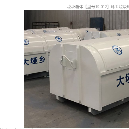
垃圾箱体【型号19-012】环卫垃圾