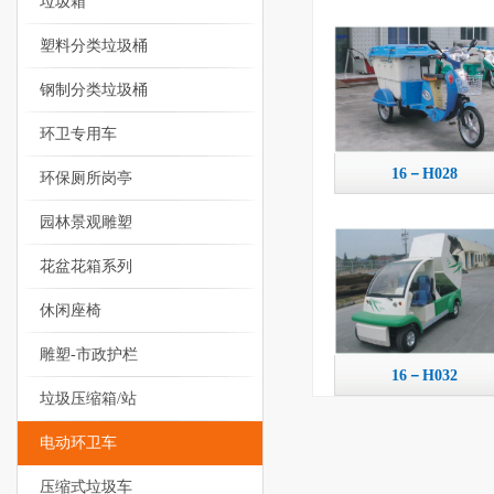
垃圾箱
塑料分类垃圾桶
钢制分类垃圾桶
环卫专用车
16－H028
环保厕所岗亭
园林景观雕塑
花盆花箱系列
休闲座椅
雕塑-市政护栏
16－H032
垃圾压缩箱/站
电动环卫车
压缩式垃圾车